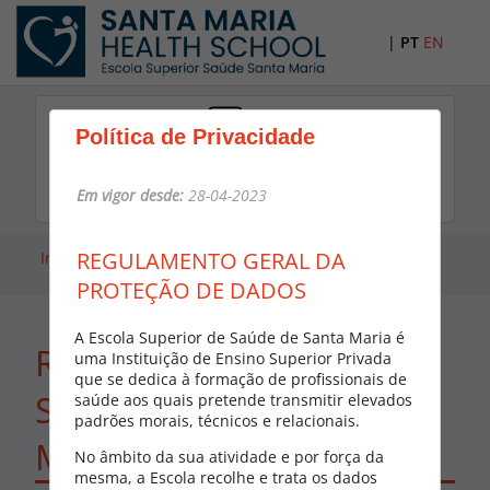
|
PT
EN
Política de Privacidade
Em vigor desde:
28-04-2023
Recomendamos a utilização do modo paisagem.
REGULAMENTO GERAL DA
Início
Registo
PROTEÇÃO DE DADOS
A Escola Superior de Saúde de Santa Maria é
Registo On-line - Escola
uma Instituição de Ensino Superior Privada
que se dedica à formação de profissionais de
Superior de Saúde Santa
saúde aos quais pretende transmitir elevados
padrões morais, técnicos e relacionais.
Maria
No âmbito da sua atividade e por força da
mesma, a Escola recolhe e trata os dados