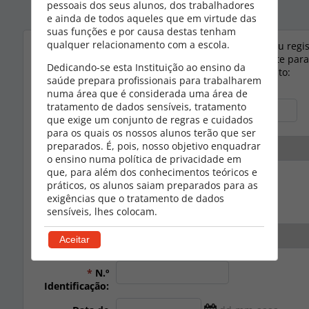
pessoais dos seus alunos, dos trabalhadores
e ainda de todos aqueles que em virtude das
suas funções e por causa destas tenham
qualquer relacionamento com a escola.
Por favor, indique os motivos do seu regis
*
Registo:
permitir encaminhá-lo directamente para
Dedicando-se esta Instituição ao ensino da
ecrãs mais adequados após o registo:
saúde prepara profissionais para trabalharem
Candidatura a Cursos
numa área que é considerada uma área de
tratamento de dados sensíveis, tratamento
*
Nome
que exige um conjunto de regras e cuidados
Completo:
para os quais os nossos alunos terão que ser
preparados. É, pois, nosso objetivo enquadrar
*
o ensino numa política de privacidade em
Nacionalidade:
que, para além dos conhecimentos teóricos e
práticos, os alunos saiam preparados para as
*
Tipo
exigências que o tratamento de dados
Documento
sensíveis, lhes colocam.
Identificação:
Por outro lado, o facto de tratar de dados de
*
País de
alunos apenas pela necessidade de proceder
Emissão:
ao seu tratamento por causa da relação que
*
N.º
estes estabelecem com a Escola, exige à
Identificação:
Escola que esse tratamento obedeça aos mais
exigentes requisitos de tratamento de dados.